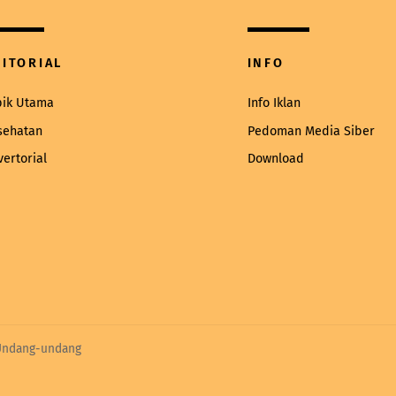
Top
DITORIAL
INFO
pik Utama
Info Iklan
sehatan
Pedoman Media Siber
vertorial
Download
 Undang-undang