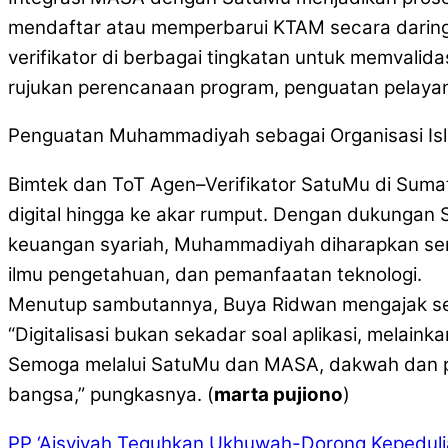
mendaftar atau memperbarui KTAM secara daring,
verifikator di berbagai tingkatan untuk memvali
rujukan perencanaan program, penguatan pelayan
Penguatan Muhammadiyah sebagai Organisasi Is
Bimtek dan ToT Agen–Verifikator SatuMu di Sum
digital hingga ke akar rumput. Dengan dukungan 
keuangan syariah, Muhammadiyah diharapkan se
ilmu pengetahuan, dan pemanfaatan teknologi.
Menutup sambutannya, Buya Ridwan mengajak sel
“Digitalisasi bukan sekadar soal aplikasi, melai
Semoga melalui SatuMu dan MASA, dakwah dan p
bangsa,” pungkasnya. (
marta pujiono
)
PP ‘Aisyiyah Teguhkan Ukhuwah-Dorong Kepedulia