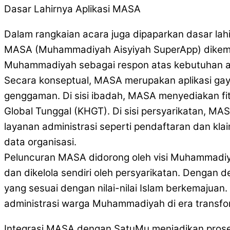
Dasar Lahirnya Aplikasi MASA
Dalam rangkaian acara juga dipaparkan dasar lah
MASA (Muhammadiyah Aisyiyah SuperApp) dikemba
Muhammadiyah sebagai respon atas kebutuhan ak
Secara konseptual, MASA merupakan aplikasi gay
genggaman. Di sisi ibadah, MASA menyediakan fitur 
Global Tunggal (KHGT). Di sisi persyarikatan, M
layanan administrasi seperti pendaftaran dan k
data organisasi.
Peluncuran MASA didorong oleh visi Muhammadiy
dan dikelola sendiri oleh persyarikatan. Dengan 
yang sesuai dengan nilai-nilai Islam berkemajuan
administrasi warga Muhammadiyah di era transform
Integrasi MASA dengan SatuMu menjadikan prose