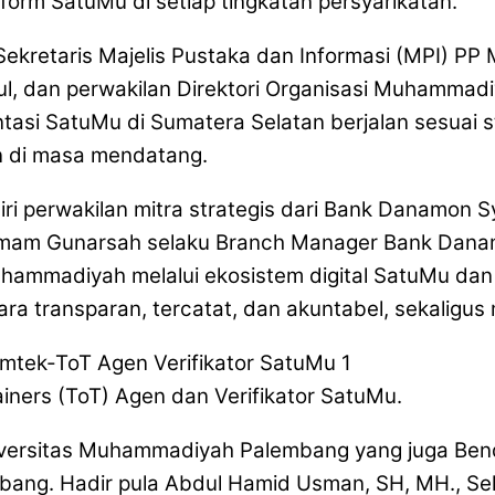
atform SatuMu di setiap tingkatan persyarikatan.
Sekretaris Majelis Pustaka dan Informasi (MPI) 
rul, dan perwakilan Direktori Organisasi Muhammad
si SatuMu di Sumatera Selatan berjalan sesuai st
n di masa mendatang.
adiri perwakilan mitra strategis dari Bank Danamon 
 Imam Gunarsah selaku Branch Manager Bank Dan
ammadiyah melalui ekosistem digital SatuMu dan a
transparan, tercatat, dan akuntabel, sekaligus m
ainers (ToT) Agen dan Verifikator SatuMu.
 Universitas Muhammadiyah Palembang yang juga Ben
ng. Hadir pula Abdul Hamid Usman, SH, MH., Sekr