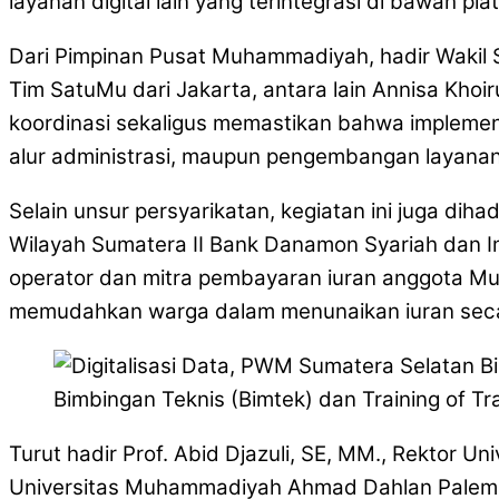
layanan digital lain yang terintegrasi di bawah pl
Dari Pimpinan Pusat Muhammadiyah, hadir Wakil 
Tim SatuMu dari Jakarta, antara lain Annisa Khoi
koordinasi sekaligus memastikan bahwa implementa
alur administrasi, maupun pengembangan layana
Selain unsur persyarikatan, kegiatan ini juga dih
Wilayah Sumatera II Bank Danamon Syariah dan
operator dan mitra pembayaran iuran anggota Muh
memudahkan warga dalam menunaikan iuran secara 
Bimbingan Teknis (Bimtek) dan Training of Tr
Turut hadir Prof. Abid Djazuli, SE, MM., Rektor
Universitas Muhammadiyah Ahmad Dahlan Palemba