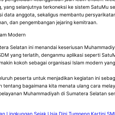
 yang selanjutnya terkoneksi ke sistem SatuMu s
dasi data anggota, sekaligus membantu persyarika
an, dan pengembangan jejaring kemitraan.
lam Modern
atera Selatan ini menandai keseriusan Muhammad
SDM yang terlatih, denganmu aplikasi seperti Satu
makin kokoh sebagai organisasi Islam modern y
uruh peserta untuk menjadikan kegiatan ini seba
nkan tentang bagaimana kita menata ulang cara mela
elayanan Muhammadiyah di Sumatera Selatan sem
n Lingkungan Sejak Usia Dini
Tumpeng Kartini S