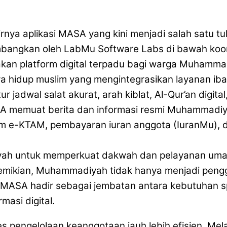
irnya aplikasi MASA yang kini menjadi salah satu 
ngkan oleh LabMu Software Labs di bawah koordi
an platform digital terpadu bagi warga Muhammad
a hidup muslim yang mengintegrasikan layanan iba
jadwal salat akurat, arah kiblat, Al-Qur’an digital,
ASA memuat berita dan informasi resmi Muhammadiy
laim e-KTAM, pembayaran iuran anggota (IuranMu)
ah untuk memperkuat dakwah dan pelayanan umat m
demikian, Muhammadiyah tidak hanya menjadi penggun
. MASA hadir sebagai jembatan antara kebutuhan sp
asi digital.
s pengelolaan keanggotaan jauh lebih efisien. M