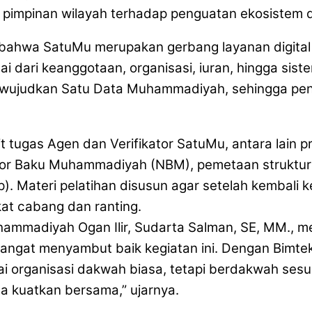
mpinan wilayah terhadap penguatan ekosistem di
 bahwa SatuMu merupakan gerbang layanan digita
ai dari keanggotaan, organisasi, iuran, hingga si
mewujudkan Satu Data Muhammadiyah, sehingga peng
 tugas Agen dan Verifikator SatuMu, antara lain pro
Baku Muhammadiyah (NBM), pemetaan struktur org
. Materi pelatihan disusun agar setelah kembali
kat cabang dan ranting.
uhammadiyah Ogan Ilir, Sudarta Salman, SE, MM., 
i sangat menyambut baik kegiatan ini. Dengan Bimt
rganisasi dakwah biasa, tetapi berdakwah sesuai k
a kuatkan bersama,” ujarnya.