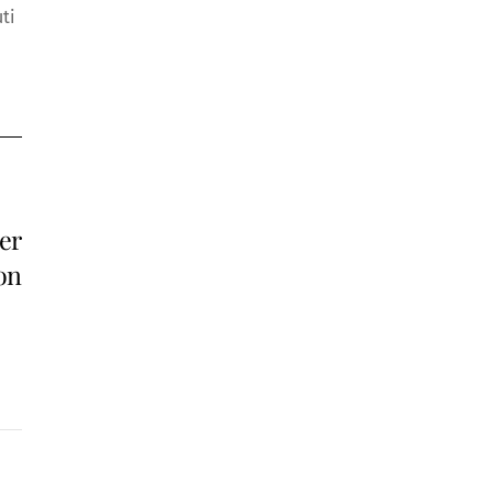
ti
er
on