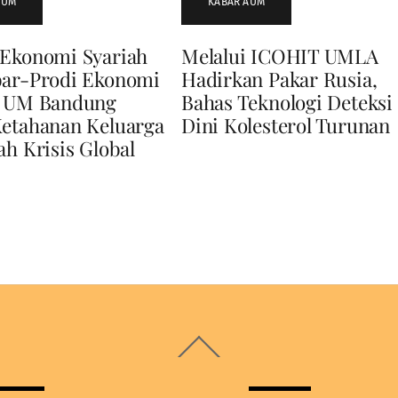
AUM
KABAR AUM
 Ekonomi Syariah
Melalui ICOHIT UMLA
bar-Prodi Ekonomi
Hadirkan Pakar Rusia,
h UM Bandung
Bahas Teknologi Deteksi
Ketahanan Keluarga
Dini Kolesterol Turunan
ah Krisis Global
Back
To
Top