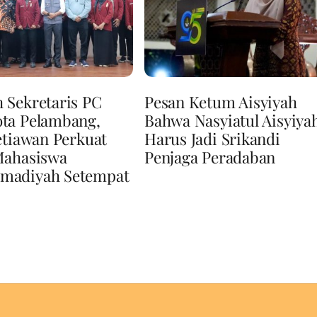
 Sekretaris PC
Pesan Ketum Aisyiyah
ta Pelambang,
Bahwa Nasyiatul Aisyiya
etiawan Perkuat
Harus Jadi Srikandi
Mahasiswa
Penjaga Peradaban
adiyah Setempat