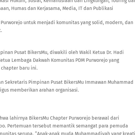
okasi Hukum, Sosial, Kemanusiaan dan Lingkungan, Touring da
aan, Humas dan Kerjasama, Media, IT dan Publikasi
urworejo untuk menjadi komunitas yang solid, modern, dan
.
inan Pusat BikersMu, diwakili oleh Wakil Ketua Dr. Hadi
a Ketua Lembaga Dakwah Komunitas PDM Purworejo yang
hapter baru ini.
ran Sekretaris Pimpinan Pusat BikersMu Immawan Muhammad
kaligus memberikan arahan organisasi.
hwa lahirnya BikersMu Chapter Purworejo berawal dari
obo. Pertemuan tersebut memantik semangat para pemuda
nitas serupa. “Anak-anak muda Muhammadiyah yang kreati