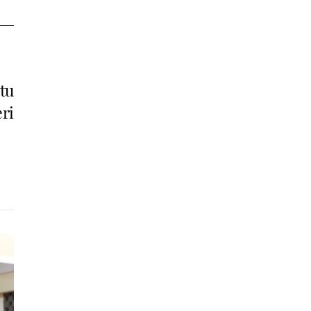
tu
ri