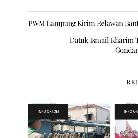
PWM Lampung Kirim Relawan Bant
Datuk Ismail Kharim 
Gondang
RE
INFO ORTOM
INFO O