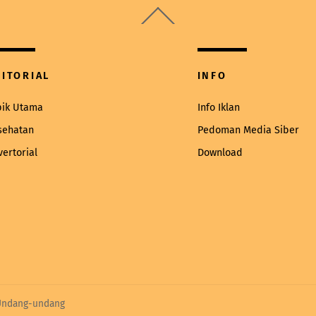
Back
To
Top
DITORIAL
INFO
pik Utama
Info Iklan
sehatan
Pedoman Media Siber
vertorial
Download
 Undang-undang