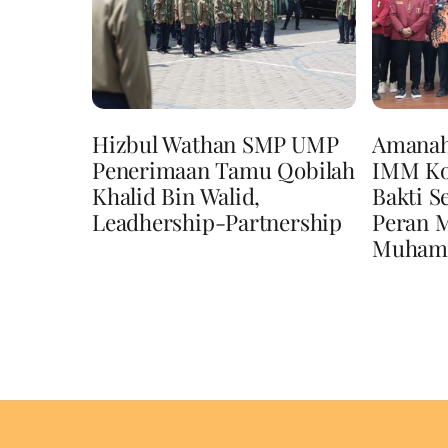
Hizbul Wathan SMP UMP
Amanah
Penerimaan Tamu Qobilah
IMM Ko
Khalid Bin Walid,
Bakti S
Leadhership-Partnership
Peran 
Muhamm