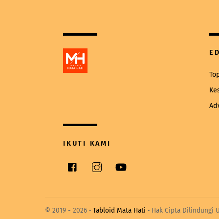
E
To
Ke
Ad
IKUTI KAMI
Facebook
Instagram
YouTube
© 2019 -
2026 •
Tabloid Mata Hati
• Hak Cipta Dilindungi