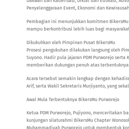
Dakwah dan Kaderisasi, Diklat dan Edukasi, Adv
Penyelenggaraan Event, Ekonomi dan Kewirausah
Pembagian ini menunjukkan komitmen BikersMu P
mampu berkontribusi lebih luas bagi masyarakat
Dikukuhkan oleh Pimpinan Pusat BikersMu
Prosesi pengukuhan dilakukan langsung oleh Pimp
Suyono. Hadir pula jajaran PDM Purworejo sert
memberikan dukungan penuh atas terbentuknya c
Acara tersebut semakin lengkap dengan kehadi
Arif, serta Wakil Sekretaris Murjiyanto, yang se
Awal Mula Terbentuknya BikersMu Purworejo
Ketua PDM Purworejo, Pujiyono, menceritakan ba
kunjungan silaturahmi BikersMu Chapter Wonos
Muhammadiyah Purworejo untuk membentuk komu