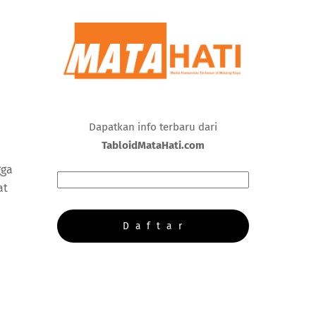
Dapatkan info terbaru dari
TabloidMataHati.com
gga
at