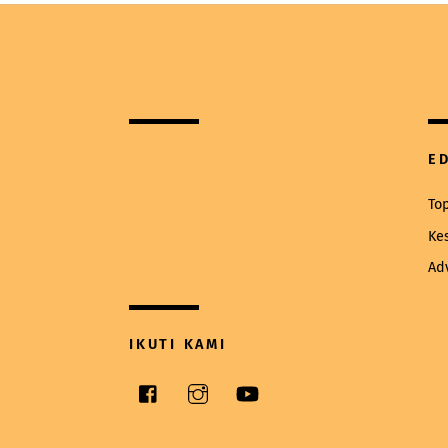
E
To
Ke
Ad
IKUTI KAMI
Facebook
Instagram
YouTube