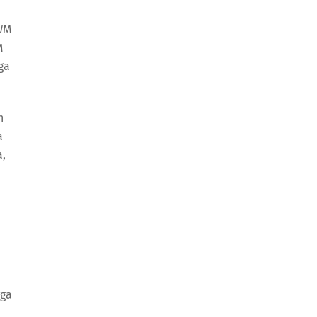
PWM
M
ga
n
a
a,
gga