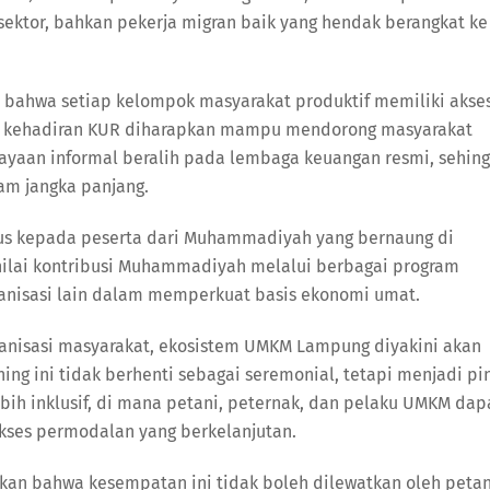
sektor, bahkan pekerja migran baik yang hendak berangkat ke
n bahwa setiap kelompok masyarakat produktif memiliki akse
tu, kehadiran KUR diharapkan mampu mendorong masyarakat
yaan informal beralih pada lembaga keuangan resmi, sehin
am jangka panjang.
sus kepada peserta dari Muhammadiyah yang bernaung di
nilai kontribusi Muhammadiyah melalui berbagai program
nisasi lain dalam memperkuat basis ekonomi umat.
ganisasi masyarakat, ekosistem UMKM Lampung diyakini akan
ng ini tidak berhenti sebagai seremonial, tetapi menjadi pi
bih inklusif, di mana petani, peternak, dan pelaku UMKM dap
kses permodalan yang berkelanjutan.
n bahwa kesempatan ini tidak boleh dilewatkan oleh petan