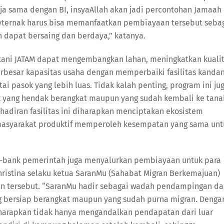
a sama dengan BI, insyaAllah akan jadi percontohan Jamaah
eternak harus bisa memanfaatkan pembiayaan tersebut seba
 dapat bersaing dan berdaya,” katanya.
tani JATAM dapat mengembangkan lahan, meningkatkan kuali
rbesar kapasitas usaha dengan memperbaiki fasilitas kandan
i pasok yang lebih luas. Tidak kalah penting, program ini ju
k yang hendak berangkat maupun yang sudah kembali ke tana
ehadiran fasilitas ini diharapkan menciptakan ekosistem
n masyarakat produktif memperoleh kesempatan yang sama unt
-bank pemerintah juga menyalurkan pembiayaan untuk para
ristina selaku ketua SaranMu (Sahabat Migran Berkemajuan)
 tersebut. “SaranMu hadir sebagai wadah pendampingan da
g bersiap berangkat maupun yang sudah purna migran. Denga
iharapkan tidak hanya mengandalkan pendapatan dari luar