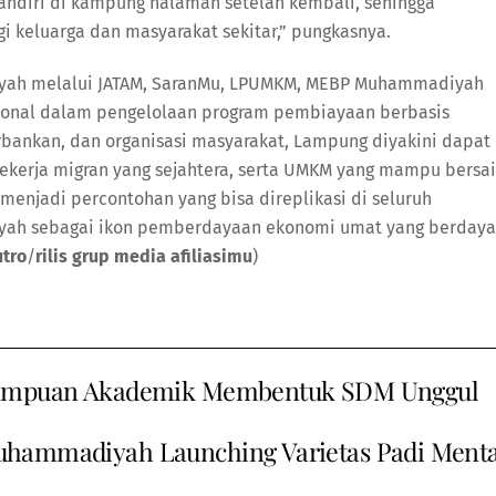
ndiri di kampung halaman setelah kembali, sehingga
keluarga dan masyarakat sekitar,” pungkasnya.
ah melalui JATAM, SaranMu, LPUMKM, MEBP Muhammadiyah
sional dalam pengelolaan program pembiayaan berbasis
erbankan, dan organisasi masyarakat, Lampung diyakini dapat
pekerja migran yang sejahtera, serta UMKM yang mampu bersa
n menjadi percontohan yang bisa direplikasi di seluruh
yah sebagai ikon pemberdayaan ekonomi umat yang berdaya
utro
/
rilis grup media afiliasimu
)
mampuan Akademik Membentuk SDM Unggul
ammadiyah Launching Varietas Padi Menta