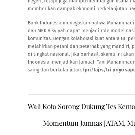
negeri, tetapi juga mampu membangun usaha ma
memberikan dampak ekonomi berkelanjutan bagi 
Bank Indonesia menegaskan bahwa Muhammadiy
dan MEK Aisyiyah dapat menjadi role model na
komunitas. Dengan kolaborasi kuat antara BI, p
melahirkan petani dan peternak yang mandiri, 
di tingkat nasional. Jika berhasil, skema ini aka
Indonesia, menjadikan Jamaah Tani Muhammadi
saing dan berkelanjutan. (
pri
/
fajrs
/
tri priyo sap
Wali Kota Sorong Dukung Tes Ke
Momentum Jamnas JATAM, Muh