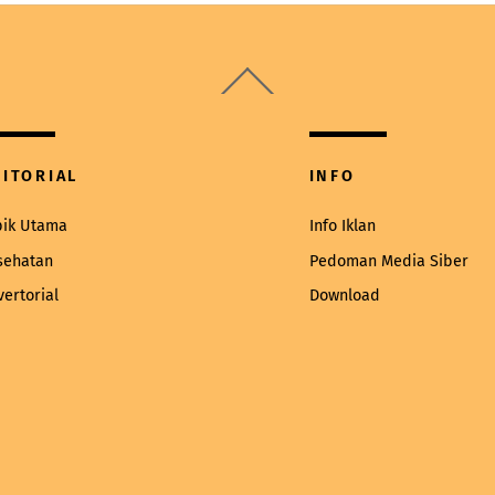
Back
To
Top
DITORIAL
INFO
pik Utama
Info Iklan
sehatan
Pedoman Media Siber
vertorial
Download