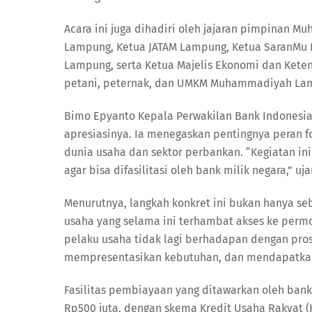
Acara ini juga dihadiri oleh jajaran pimpinan 
Lampung, Ketua JATAM Lampung, Ketua SaranMu
Lampung, serta Ketua Majelis Ekonomi dan Ketena
petani, peternak, dan UMKM Muhammadiyah La
Bimo Epyanto Kepala Perwakilan Bank Indones
apresiasinya. Ia menegaskan pentingnya peran f
dunia usaha dan sektor perbankan. “Kegiatan in
agar bisa difasilitasi oleh bank milik negara,” uja
Menurutnya, langkah konkret ini bukan hanya se
usaha yang selama ini terhambat akses ke permo
pelaku usaha tidak lagi berhadapan dengan pros
mempresentasikan kebutuhan, dan mendapatkan s
Fasilitas pembiayaan yang ditawarkan oleh ban
Rp500 juta, dengan skema Kredit Usaha Rakyat (